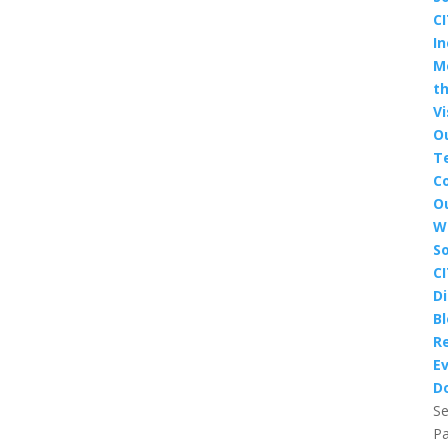
CI
In
M
t
Vi
O
T
C
O
W
So
CI
D
B
R
E
D
Se
P