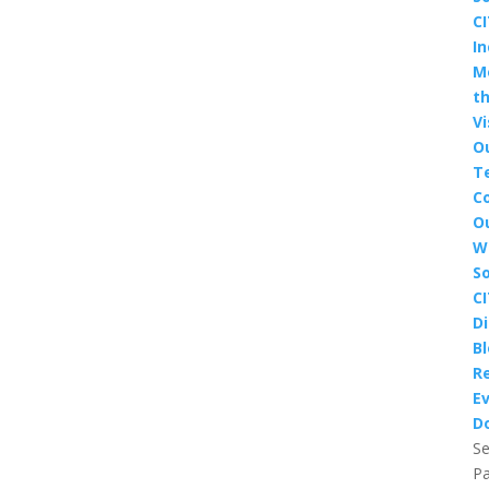
CI
In
M
t
Vi
O
T
C
O
W
So
CI
D
B
R
E
D
Se
P